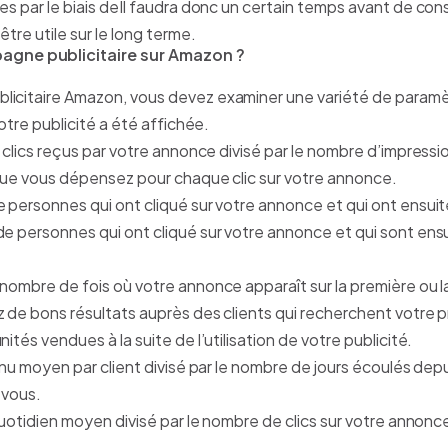
tes par le biais deIl faudra donc un certain temps avant de 
tre utile sur le long terme.
gne publicitaire sur Amazon ?
licitaire Amazon, vous devez examiner une variété de paramè
votre publicité a été affichée.
e clics reçus par votre annonce divisé par le nombre d’impressi
 que vous dépensez pour chaque clic sur votre annonce.
de personnes qui ont cliqué sur votre annonce et qui ont ensui
de personnes qui ont cliqué sur votre annonce et qui sont ensu
du nombre de fois où votre annonce apparaît sur la première o
 de bons résultats auprès des clients qui recherchent votre pr
nités vendues à la suite de l’utilisation de votre publicité.
venu moyen par client divisé par le nombre de jours écoulés depu
 vous.
quotidien moyen divisé par le nombre de clics sur votre annonc