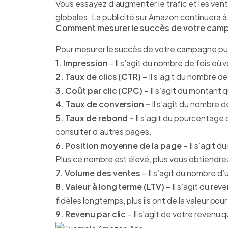
Vous essayez d’augmenter le trafic et les ven
globales. La publicité sur Amazon continuera à ê
Comment mesurer le succès de votre campa
Pour mesurer le succès de votre campagne pub
1. Impression
– Il s’agit du nombre de fois où 
2. Taux de clics (CTR)
– Il s’agit du nombre d
3. Coût par clic (CPC)
– Il s’agit du montant
4. Taux de conversion –
Il s’agit du nombre 
5. Taux de rebond –
Il s’agit du pourcentage 
consulter d’autres pages.
6. Position moyenne de la page
– Il s’agit 
Plus ce nombre est élevé, plus vous obtiendrez
7. Volume des ventes
– Il s’agit du nombre d’u
8. Valeur à long terme (LTV)
– Il s’agit du re
fidèles longtemps, plus ils ont de la valeur pour
9. Revenu par clic
– Il s’agit de votre revenu 