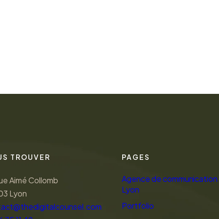
US TROUVER
PAGES
Agence de communication
ue Aimé Collomb
Lyon
03 Lyon
Portfolio
tact@thedigitalcounsel.com