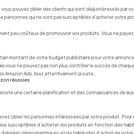
 vous pouvez cibler des clients qui sont déjà intéressés par v
 de personnes qui ne sont pas susceptibles d’acheter votre pro
ment peu coûteux de promouvoir vos produits. Vous ne payez q
n montant de votre budget publicitaire pour votre annonce.
is vous ne pouvez pas non plus contrôler le succès de chaq
es Amazon Ads, lisez attentivement la suite…
azon réussies
cessite une certaine planification et des connaissances de la 
vez cibler les personnes intéressées par votre produit. Pour c
 plus susceptibles d’acheter vos produits en fonction des habi
données démographiques et les habitudes d’achat de votre p