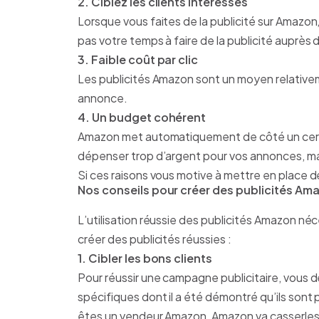
2. Ciblez les clients intéressés
Lorsque vous faites de la publicité sur Amazon,
pas votre temps à faire de la publicité auprès
3. Faible coût par clic
Les publicités Amazon sont un moyen relative
annonce.
4. Un budget cohérent
Amazon met automatiquement de côté un certai
dépenser trop d’argent pour vos annonces, ma
Si ces raisons vous motive à mettre en place d
Nos conseils pour créer des publicités Am
L’utilisation réussie des publicités Amazon né
créer des publicités réussies :
1. Cibler les bons clients
Pour réussir une campagne publicitaire, vous de
spécifiques dont il a été démontré qu’ils sont
êtes un vendeur Amazon, Amazon va casserles 