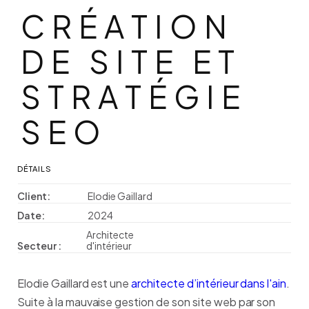
CRÉATION DE
C
R
É
A
T
I
O
N
D
E
S
I
T
E
E
T
S
T
R
A
T
É
G
I
E
S
E
O
DÉTAILS
Client:
Elodie Gaillard
Date:
2024
Architecte
Secteur :
d'intérieur
Elodie Gaillard est une
architecte d’intérieur dans l'ain
.
Suite à la mauvaise gestion de son site web par son